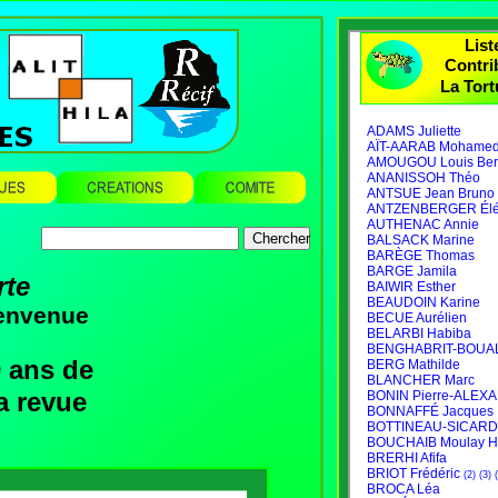
Chercher
rte
ienvenue
 ans de
a revue