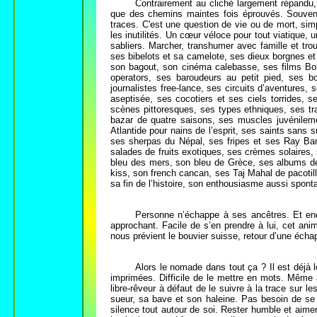
Contrairement au cliché largement répandu, 
que des chemins maintes fois éprouvés. Souvent
traces. C'est une question de vie ou de mort, simp
les inutilités. Un cœur véloce pour tout viatique, 
sabliers. Marcher, transhumer avec famille et t
ses bibelots et sa camelote, ses dieux borgnes et 
son bagout, son cinéma calebasse, ses films Bol
operators, ses baroudeurs au petit pied, ses 
journalistes free-
lance, ses circuits d’aventures,
aseptisée, ses cocotiers et ses ciels torrides, s
scènes pittoresques, ses types ethniques, ses tr
bazar de quatre saisons, ses muscles juvénileme
Atlantide pour nains de l’esprit, ses saints sans 
ses sherpas du Népal, ses fripes et ses Ray Ban
salades de fruits exotiques, ses crèmes solaires
bleu des mers, son bleu de Grèce, ses albums de
kiss, son french cancan, ses Taj Mahal de pacoti
sa fin de l’histoire, son enthousiasme aussi sponta
Personne n’échappe à ses ancêtres. Et enco
approchant. Facile de s’en prendre à lui, cet ani
nous prévient le bouvier suisse, retour d’une écha
Alors le nomade dans tout ça ? Il est déjà lo
imprimées. Difficile de le mettre en mots. Mêm
libre-
rêveur à défaut de le suivre à la trace sur l
sueur, sa bave et son haleine. Pas besoin de se 
silence tout autour de soi. Rester humble et aimer